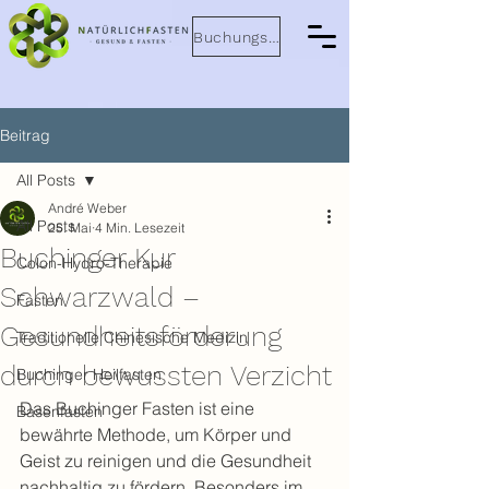
Buchungsanfrage
Beitrag
All Posts
André Weber
All Posts
25. Mai
4 Min. Lesezeit
Buchinger Kur
Colon-Hydro-Therapie
Schwarzwald –
Fasten
Gesundheitsförderung
Traditionelle Chinesische Medizin
durch bewussten Verzicht
Buchinger Heilfasten
Das Buchinger Fasten ist eine 
Basenfasten
bewährte Methode, um Körper und 
Geist zu reinigen und die Gesundheit 
nachhaltig zu fördern. Besonders im 