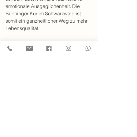
emotionale Ausgeglichenheit. Die 
Buchinger Kur im Schwarzwald ist 
somit ein ganzheitlicher Weg zu mehr 
Lebensqualität.
Wenn Sie Interesse an einer 
individuellen Fastenkur haben, 
empfehle ich Ihnen, sich über 
Angebote in der Region zu 
informieren. So können Sie 
sicherstellen, dass Sie optimal 
begleitet werden und das Fasten zu 
einem nachhaltigen Erfolg wird.
Für weitere Informationen und 
Buchungsmöglichkeiten besuchen Sie 
gerne die Seite 
buchinger fasten 
schwarzwald
.