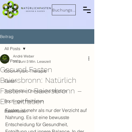
Buchungsanfrage
Beitrag
All Posts
André Weber
All Posts
11. Juni
3 Min. Lesezeit
Gesund Fasten
Colon-Hydro-Therapie
Baiersbronn: Natürlich
Fasten
Fasten in Baiersbronn –
Traditionelle Chinesische Medizin
Ein Leitfaden
Buchinger Heilfasten
Fasten ist mehr als nur der Verzicht auf 
Basenfasten
Nahrung. Es ist eine bewusste 
Entscheidung für Gesundheit, 
Entgiftung und innere Balance. In der 