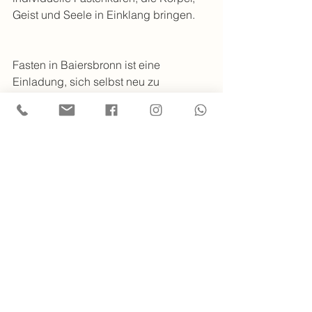
Geist und Seele in Einklang bringen.
Fasten in Baiersbronn ist eine 
Einladung, sich selbst neu zu 
entdecken und die Kraft der Natur zu 
nutzen. Mit der richtigen Vorbereitung, 
Achtsamkeit und Unterstützung wird 
das Fasten zu einer bereichernden 
Erfahrung, die weit über die reine 
Entgiftung hinausgeht. Nutzen Sie die 
Ruhe und Schönheit dieser Region, 
um Ihrem Körper eine Pause zu 
gönnen und neue Energie zu tanken.