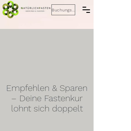
Buchungsanfrage
Empfehlen & Sparen
– Deine Fastenkur
lohnt sich doppelt