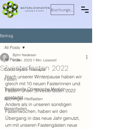
Buchungsanfrage
Beitrag
All Posts
Björn Nadesan
All Posts
9. Jan. 2023
1 Min. Lesezeit
Silvesterfasten 2022
Colon-Hydro-Therapie
Nach unserer Winterpause haben wir 
Fasten
gleich mit 10 neuen Fasterinnen und 
Traditionelle Chinesische Medizin
Fastern unser Silvesterfasten 2022 
gestartet. 
Buchinger Heilfasten
Anders als in unseren sonstigen 
Basenfasten
Fastenwochen, haben wir den 
Übergang in das neue Jahr genutzt, 
um mit unseren Fastengästen neue 