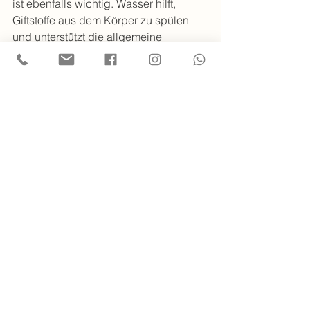
ist ebenfalls wichtig. Wasser hilft, 
Giftstoffe aus dem Körper zu spülen 
und unterstützt die allgemeine 
Gesundheit. Achten Sie darauf, dass 
Ihr Kind genügend trinkt, besonders 
vor und nach Impfungen.
9) Stressmanagement 
und seine Auswirkungen 
auf die Gesundheit
Stress kann das Immunsystem 
schwächen. Daher ist es wichtig, 
Stressfaktoren zu identifizieren und zu 
reduzieren. Entspannungstechniken 
wie Meditation, Yoga oder einfach nur 
regelmäßige Pausen können helfen, 
den Stresspegel zu senken. Ein 