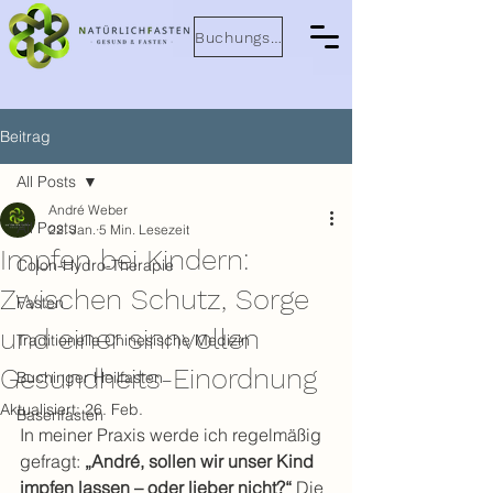
Buchungsanfrage
Beitrag
All Posts
André Weber
All Posts
22. Jan.
5 Min. Lesezeit
Impfen bei Kindern:
Colon-Hydro-Therapie
Zwischen Schutz, Sorge
Fasten
und einer sinnvollen
Traditionelle Chinesische Medizin
Gesundheits-Einordnung
Buchinger Heilfasten
Aktualisiert:
26. Feb.
Basenfasten
In meiner Praxis werde ich regelmäßig 
gefragt: 
„André, sollen wir unser Kind 
impfen lassen – oder lieber nicht?“
 Die 