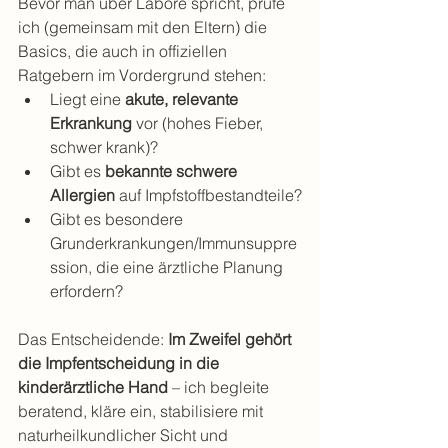
Bevor man über Labore spricht, prüfe 
ich (gemeinsam mit den Eltern) die 
Basics, die auch in offiziellen 
Ratgebern im Vordergrund stehen:
Liegt eine 
akute, relevante 
Erkrankung
 vor (hohes Fieber, 
schwer krank)?
Gibt es 
bekannte schwere 
Allergien
 auf Impfstoffbestandteile?
Gibt es besondere 
Grunderkrankungen/Immunsuppre
ssion, die eine ärztliche Planung 
erfordern?
Das Entscheidende: 
Im Zweifel gehört 
die Impfentscheidung in die 
kinderärztliche Hand
 – ich begleite 
beratend, kläre ein, stabilisiere mit 
naturheilkundlicher Sicht und 