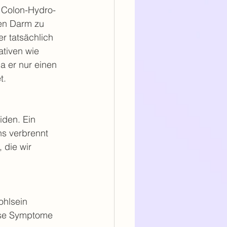
 Colon-Hydro-
en Darm zu 
r tatsächlich 
ativen wie 
da er nur einen 
t.
iden. Ein 
ns verbrennt 
 die wir 
hlsein 
ese Symptome 