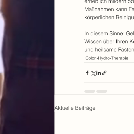
erheblich mildern o
Maßnahmen kann Fast
körperlichen Reinigu
In diesem Sinne: Geh
Wissen über Ihren K
und heilsame Fastenz
Colon-Hydro-Therapie
Aktuelle Beiträge