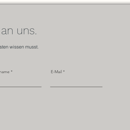
Fasten: Ein kritischer Blick auf
neue
moderne Fastenmethoden
 an uns.
sten wissen musst.
name
E-Mail