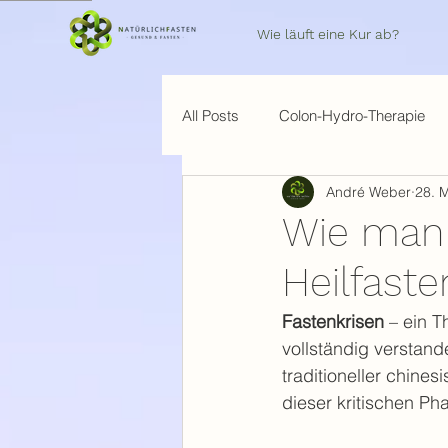
Wie läuft eine Kur ab?
All Posts
Colon-Hydro-Therapie
André Weber
28. 
Wie man 
Heilfaste
Fastenkrisen
 – ein T
vollständig verstand
traditioneller chine
dieser kritischen P