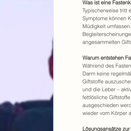
Was ist eine Fastenk
Typischerweise tritt 
Symptome können Ko
Müdigkeit umfassen
Begleiterscheinungen
angesammelten Gifts
Warum entstehen Fa
Während des Fastens
Darm keine regelmäß
Giftstoffe auszusche
und die Leber – aktiv
fettlösliche Giftstof
ausgeschieden werd
wieder vom Körper
Lösungsansätze zur