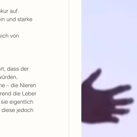
kur auf. 
n und starke 
sich von 
t, dass der 
würden, 
e – die Nieren 
hrend die Leber 
sie eigentlich 
diese jedoch 