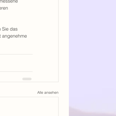
emessene 
eren 
 Sie das 
st angenehme 
Alle ansehen