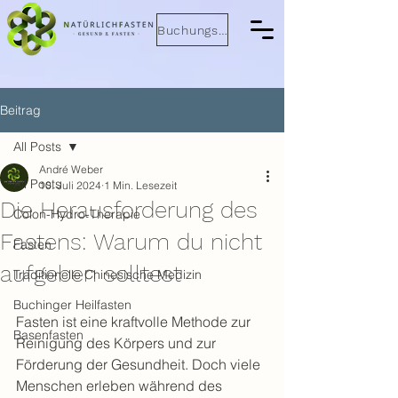
Buchungsanfrage
Beitrag
All Posts
André Weber
All Posts
10. Juli 2024
1 Min. Lesezeit
Die Herausforderung des
Colon-Hydro-Therapie
Fastens: Warum du nicht
Fasten
aufgeben solltest
Traditionelle Chinesische Medizin
Buchinger Heilfasten
Fasten ist eine kraftvolle Methode zur 
Basenfasten
Reinigung des Körpers und zur 
Förderung der Gesundheit. Doch viele 
Menschen erleben während des 